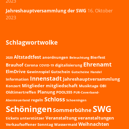
2023
Jahreshauptversammlung der SWG
16. Oktober
2023
Schlagwortwolke
Altstadtfest
anordnungen
Bierfest
2020
Beleuchtung
Ehrenamt
Brauhof
Corona
digitalisierung
COVID-19
ElmDrive
Gewinnspiel
Gutschein
Gutscheine
Handel
Innenstadt
Jahreshauptversammlung
Information
Mitglieder
mitgliedschaft
Konzert
Musiktage
OBI
Planung
Oldtimertreffen
POOL555
PUR-Coverband-
Schloss
regeln
Abenteuerland
Schoeningen
SWG
Schöningen
Sommerbühne
Veranstaltung
veranstaltungen
tickets
unterstützer
Weihnachten
Verkaufsoffener Sonntag
Wassermaid