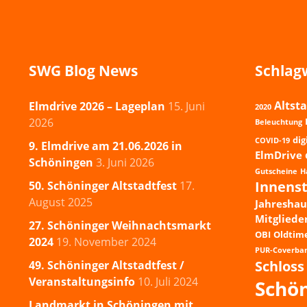
SWG Blog News
Schlag
Altsta
Elmdrive 2026 – Lageplan
15. Juni
2020
2026
Beleuchtung
dig
COVID-19
9. Elmdrive am 21.06.2026 in
ElmDrive
Schöningen
3. Juni 2026
Gutscheine
H
Innens
50. Schöninger Altstadtfest
17.
August 2025
Jahresha
Mitgliede
27. Schöninger Weihnachtsmarkt
OBI
Oldtim
2024
19. November 2024
PUR-Coverba
Schloss
49. Schöninger Altstadtfest /
Veranstaltungsinfo
10. Juli 2024
Schö
Landmarkt in Schöningen mit