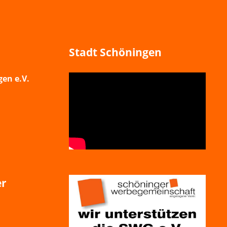
Stadt Schöningen
en e.V.
er