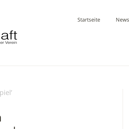
Startseite
News
piel
’
m