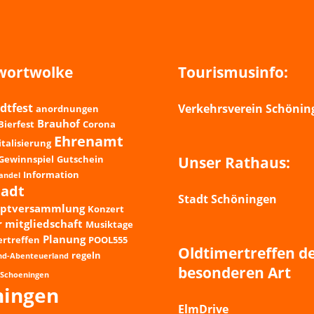
wortwolke
Tourismusinfo:
dtfest
Verkehrsverein Schöning
anordnungen
Brauhof
Bierfest
Corona
Ehrenamt
italisierung
Gewinnspiel
Gutschein
Unser Rathaus:
Information
andel
tadt
Stadt Schöningen
uptversammlung
Konzert
r
mitgliedschaft
Musiktage
Planung
ertreffen
POOL555
Oldtimertreffen d
regeln
nd-Abenteuerland
besonderen Art
Schoeningen
ningen
ElmDrive