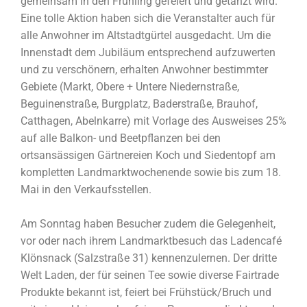
gemeinsam in den Frühling gefeiert und getanzt wird.
Eine tolle Aktion haben sich die Veranstalter auch für
alle Anwohner im Altstadtgürtel ausgedacht. Um die
Innenstadt dem Jubiläum entsprechend aufzuwerten
und zu verschönern, erhalten Anwohner bestimmter
Gebiete (Markt, Obere + Untere Niedernstraße,
Beguinenstraße, Burgplatz, Baderstraße, Brauhof,
Catthagen, Abelnkarre) mit Vorlage des Ausweises 25%
auf alle Balkon- und Beetpflanzen bei den
ortsansässigen Gärtnereien Koch und Siedentopf am
kompletten Landmarktwochenende sowie bis zum 18.
Mai in den Verkaufsstellen.
Am Sonntag haben Besucher zudem die Gelegenheit,
vor oder nach ihrem Landmarktbesuch das Ladencafé
Klönsnack (Salzstraße 31) kennenzulernen. Der dritte
Welt Laden, der für seinen Tee sowie diverse Fairtrade
Produkte bekannt ist, feiert bei Frühstück/Bruch und