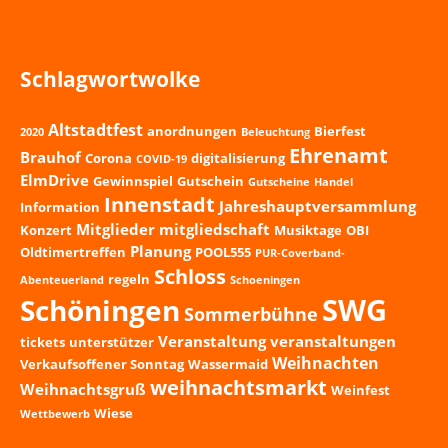
Schlagwortwolke
Altstadtfest
anordnungen
Bierfest
2020
Beleuchtung
Ehrenamt
Brauhof
Corona
digitalisierung
COVID-19
ElmDrive
Gewinnspiel
Gutschein
Gutscheine
Handel
Innenstadt
Jahreshauptversammlung
Information
Mitglieder
mitgliedschaft
Konzert
Musiktage
OBI
Planung
Oldtimertreffen
POOL555
PUR-Coverband-
Schloss
regeln
Abenteuerland
Schoeningen
SWG
Schöningen
Sommerbühne
Veranstaltung
veranstaltungen
tickets
unterstützer
Weihnachten
Verkaufsoffener Sonntag
Wassermaid
weihnachtsmarkt
Weihnachtsgruß
Weinfest
Wiese
Wettbewerb