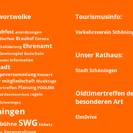
wortwolke
Tourismusinfo:
dtfest
Verkehrsverein Schöning
anordnungen
Brauhof
Bierfest
Corona
Ehrenamt
italisierung
Gewinnspiel
Gutschein
Unser Rathaus:
Information
andel
tadt
Stadt Schöningen
uptversammlung
Konzert
r
mitgliedschaft
Musiktage
Planung
ertreffen
POOL555
Oldtimertreffen d
regeln
nd-Abenteuerland
besonderen Art
Schoeningen
ningen
ElmDrive
SWG
bühne
tickets
Veranstaltung
er