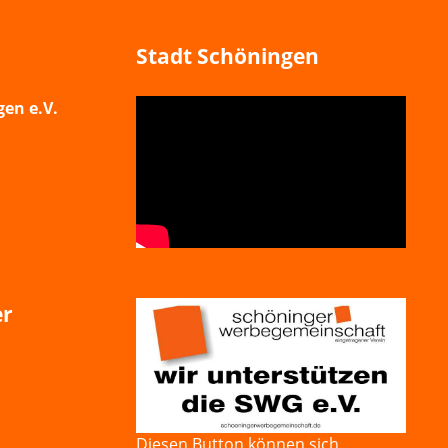
Stadt Schöningen
en e.V.
er
Diesen Button können sich