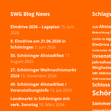
SWG Blog News
Schlag
Altsta
Elmdrive 2026 – Lageplan
15. Juni
2020
2026
Beleuchtung
dig
COVID-19
9. Elmdrive am 21.06.2026 in
ElmDrive
Schöningen
3. Juni 2026
Gutscheine
H
Innens
50. Schöninger Altstadtfest
17.
August 2025
Jahresha
Mitgliede
27. Schöninger Weihnachtsmarkt
OBI
Oldtim
2024
19. November 2024
PUR-Coverba
Schloss
49. Schöninger Altstadtfest /
Veranstaltungsinfo
10. Juli 2024
Schö
Landmarkt in Schöningen mit
Sommer
verk. Sonntag
10. März 2024
unterstütz