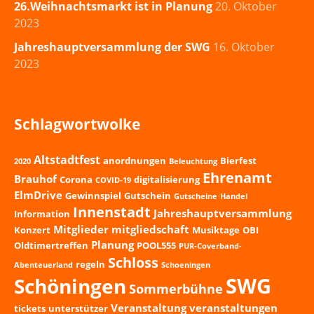
26.Weihnachtsmarkt ist in Planung
20. Oktober
2023
Jahreshauptversammlung der SWG
16. Oktober
2023
Schlagwortwolke
Altstadtfest
anordnungen
Bierfest
2020
Beleuchtung
Ehrenamt
Brauhof
Corona
digitalisierung
COVID-19
ElmDrive
Gewinnspiel
Gutschein
Gutscheine
Handel
Innenstadt
Jahreshauptversammlung
Information
Mitglieder
mitgliedschaft
Konzert
Musiktage
OBI
Planung
Oldtimertreffen
POOL555
PUR-Coverband-
Schloss
regeln
Abenteuerland
Schoeningen
SWG
Schöningen
Sommerbühne
Veranstaltung
veranstaltungen
tickets
unterstützer