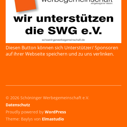
Diesen Button können sich Unterstützer/ Sponsoren
auf ihrer Webseite speichern und zu uns verlinken.
© 2026 Schöninger Werbegemeinschaft e.V.
Datenschutz
Proudly powered by
WordPress
Theme: Baylys von
Elmastudio