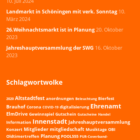
10. Juli 2024
Landmarkt in Schöningen mit verk. Sonntag
10.
März 2024
26.Weihnachtsmarkt ist in Planung
20. Oktober
2023
Jahreshauptversammlung der SWG
16. Oktober
2023
Schlagwortwolke
Altstadtfest
anordnungen
Bierfest
2020
Beleuchtung
Ehrenamt
Brauhof
Corona
digitalisierung
COVID-19
ElmDrive
Gewinnspiel
Gutschein
Gutscheine
Handel
Innenstadt
Jahreshauptversammlung
Information
Mitglieder
mitgliedschaft
Konzert
Musiktage
OBI
Planung
Oldtimertreffen
POOL555
PUR-Coverband-